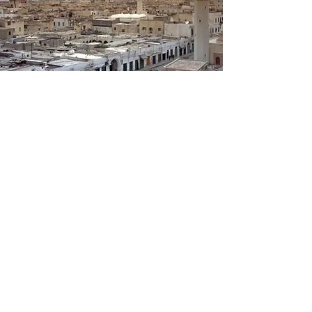
Tripoli
La capitale du pays qui offre au visiteur
non seulement la Médina, cœur antique
de la ville, avec son animation, les
couleurs de ses souks, ses mosquées
antiques et le seul monument de
l'époque romaine, l'arc de Marc Aurèle,